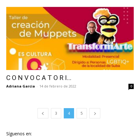
C O N V O C A T O R I...
Adriana Garcia
-
14 de febrero de 2022
0
3
4
5
Síguenos en: