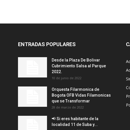
ENTRADAS POPULARES
C
Desde la Plaza De Bolivar
Ac
Cubrimiento Salsa al Parque
Ac
2022.
10 de junio de 2022
Si
C
Orquesta Filarmonica de
Bogota OFB Vidas Filamonicas
P
que se Transformar
P
28 de marzo de 2022
📢 Si eres habitante de la
localidad 11 de Suba y...