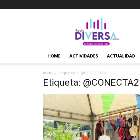
Radio
Diversa
–
La
Radio
Que
HOME
ACTIVIDADES
ACTUALIDAD
Dice
Todo
Inicio
Etiquetas
@CONECTA26
Etiqueta: @CONECTA2