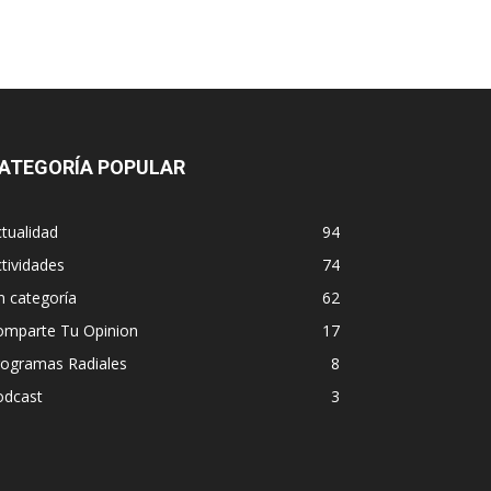
ATEGORÍA POPULAR
tualidad
94
tividades
74
n categoría
62
omparte Tu Opinion
17
rogramas Radiales
8
odcast
3