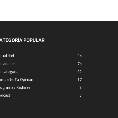
ATEGORÍA POPULAR
tualidad
94
tividades
74
n categoría
62
omparte Tu Opinion
17
rogramas Radiales
8
odcast
3