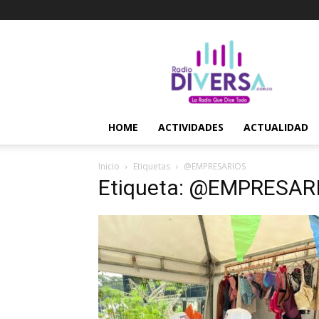
Radio
Diversa
–
La
Radio
Que
HOME
ACTIVIDADES
ACTUALIDAD
Dice
Todo
Inicio
Etiquetas
@EMPRESARIOS
Etiqueta: @EMPRESAR