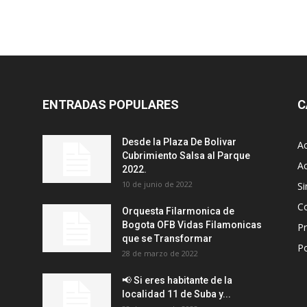
ENTRADAS POPULARES
C
Desde la Plaza De Bolivar
Ac
Cubrimiento Salsa al Parque
Ac
2022.
10 de junio de 2022
Si
C
Orquesta Filarmonica de
Bogota OFB Vidas Filamonicas
P
que se Transformar
P
28 de marzo de 2022
📢 Si eres habitante de la
localidad 11 de Suba y...