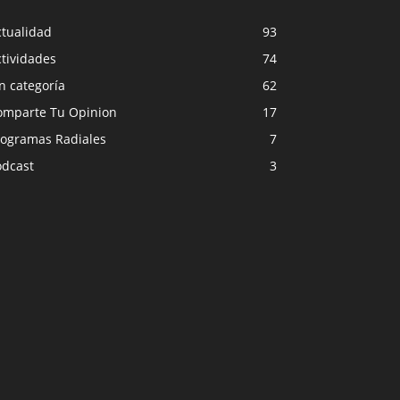
ctualidad
93
tividades
74
n categoría
62
omparte Tu Opinion
17
rogramas Radiales
7
odcast
3