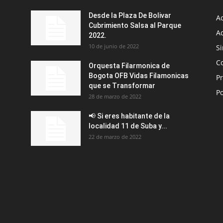
Desde la Plaza De Bolivar
A
Cubrimiento Salsa al Parque
Ac
2022.
10 de junio de 2022
Si
C
Orquesta Filarmonica de
Bogota OFB Vidas Filamonicas
P
que se Transformar
P
28 de marzo de 2022
📢 Si eres habitante de la
localidad 11 de Suba y...
22 de marzo de 2022