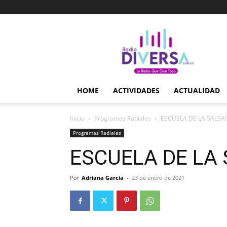
Radio
Diversa
–
La
Radio
Que
HOME
ACTIVIDADES
ACTUALIDAD
Dice
Todo
Inicio
Programas Radiales
ESCUELA DE LA SALSA!
Programas Radiales
ESCUELA DE LA 
Por
Adriana Garcia
-
23 de enero de 2021