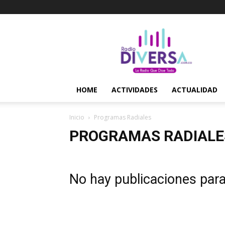
Radio
Diversa
–
La
Radio
Que
HOME
ACTIVIDADES
ACTUALIDAD
Dice
Todo
Inicio
Programas Radiales
PROGRAMAS RADIALE
No hay publicaciones par